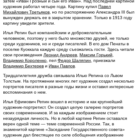
затем «Иван Грозный и сын его Иван». Над последней картиной
художник работал четыре года. Картину купил
Павел
Михайлович Третьяков
, но по распоряжению Александра III был
вынужден держать ее в закрытом хранении. Только в 1913 году
картину увидели зрители.
Илья Репин был компанейским и доброжелательным
человеком, поэтому у него было множество друзей, не только
среди художников, но и среди писателей. В его дом Пенаты в
поселке Куоккала каждую среду съезжались гости. Здесь читали
свои произведения
Леонид Андреев
,
Максим Горький
,
Владимир Короленко
, пел
Федор Шаляпин
, приезжали
Владимир Бехтерев
и
Иван Павлов
.
Тридцатилетняя дружба связывала Илью Репина со Львом
Толстым. На протяжении многих лет художник создал несколько
портретов писателя в разные годы жизни и оставил интересные
воспоминания о нем.
Илья Ефимович Репин вошел в историю и как крупнейший
художник-портретист. Он создал целую галерею портретов
своих современников. И за каждым изображением стоит
незаурядная личность. Но в любой картине Репин оставался
верен одной теме — теме современной России. Так, в
знаменитой картине «Заседание Государственного совета»
художник дал блестящее по силе обобщения изображение