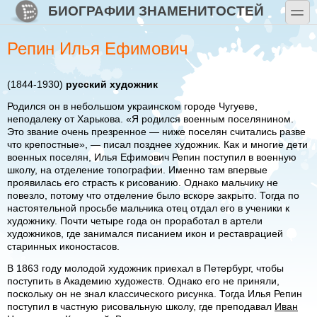
Перейти к основному содержанию
Skip to search
БИОГРАФИИ ЗНАМЕНИТОСТЕЙ
toggle
Репин Илья Ефимович
(1844-1930)
русский художник
Родился он в небольшом украинском городе Чугуеве,
неподалеку от Харькова. «Я родился военным поселянином.
Это звание очень презренное — ниже поселян считались разве
что крепостные», — писал позднее художник. Как и многие дети
военных поселян, Илья Ефимович Репин поступил в военную
школу, на отделение топографии. Именно там впервые
проявилась его страсть к рисованию. Однако мальчику не
повезло, потому что отделение было вскоре закрыто. Тогда по
настоятельной просьбе мальчика отец отдал его в ученики к
художнику. Почти четыре года он проработал в артели
художников, где занимался писанием икон и реставрацией
старинных иконостасов.
В 1863 году молодой художник приехал в Петербург, чтобы
поступить в Академию художеств. Однако его не приняли,
поскольку он не знал классического рисунка. Тогда Илья Репин
поступил в частную рисовальную школу, где преподавал
Иван