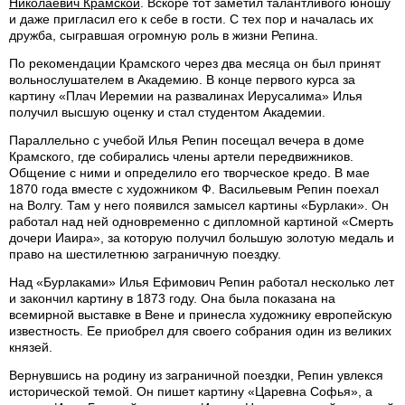
Николаевич Крамской
. Вскоре тот заметил талантливого юношу
и даже пригласил его к себе в гости. С тех пор и началась их
дружба, сыгравшая огромную роль в жизни Репина.
По рекомендации Крамского через два месяца он был принят
вольнослушателем в Академию. В конце первого курса за
картину «Плач Иеремии на развалинах Иерусалима» Илья
получил высшую оценку и стал студентом Академии.
Параллельно с учебой Илья Репин посещал вечера в доме
Крамского, где собирались члены артели передвижников.
Общение с ними и определило его творческое кредо. В мае
1870 года вместе с художником Ф. Васильевым Репин поехал
на Волгу. Там у него появился замысел картины «Бурлаки». Он
работал над ней одновременно с дипломной картиной «Смерть
дочери Иаира», за которую получил большую золотую медаль и
право на шестилетнюю заграничную поездку.
Над «Бурлаками» Илья Ефимович Репин работал несколько лет
и закончил картину в 1873 году. Она была показана на
всемирной выставке в Вене и принесла художнику европейскую
известность. Ее приобрел для своего собрания один из великих
князей.
Вернувшись на родину из заграничной поездки, Репин увлекся
исторической темой. Он пишет картину «Царевна Софья», а