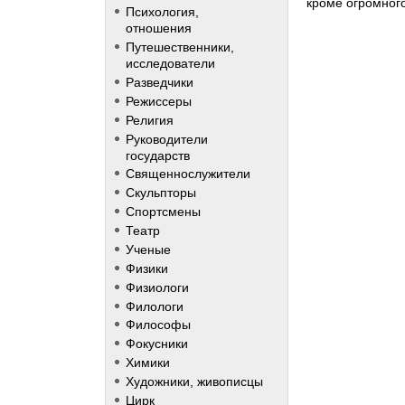
кроме огромног
Психология,
отношения
Путешественники,
исследователи
Разведчики
Режиссеры
Религия
Руководители
государств
Священнослужители
Скульпторы
Спортсмены
Театр
Ученые
Физики
Физиологи
Филологи
Философы
Фокусники
Химики
Художники, живописцы
Цирк