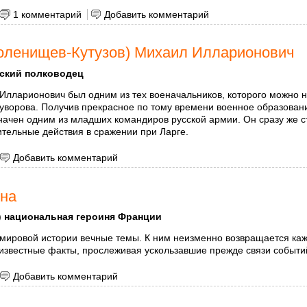
 Лебедь Александр Иванович
1 комментарий
Добавить комментарий
Голенищев-Кутузов) Михаил Илларионович
ский полководец
 Илларионович был одним из тех военачальников, которого можно
Суворова. Получив прекрасное по тому времени военное образован
значен одним из младших командиров русской армии. Он сразу же
тельные действия в сражении при Ларге.
 Кутузов (Голенищев-Кутузов) Михаил Илларионович
Добавить комментарий
нна
)
национальная героиня Франции
 мировой истории вечные темы. К ним неизменно возвращается ка
известные факты, прослеживая ускользавшие прежде связи событий
 Д'арк, Жанна
Добавить комментарий