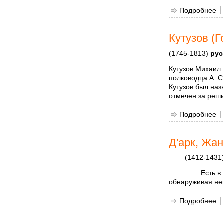
Подробнее
о
Кутузов (
(1745-1813)
рус
Кутузов Михаил
полководца А. 
Кутузов был на
отмечен за реши
Подробнее
о
Д'арк, Жа
(1412-1431
Есть в
обнаруживая не
Подробнее
о