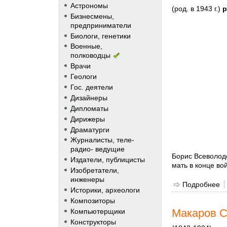
Астрономы
(род. в 1943 г.)
р
Бизнесмены,
предприниматели
Биологи, генетики
Военные,
полководцы
Врачи
Геологи
Гос. деятели
Дизайнеры
Дипломаты
Дирижеры
Драматурги
Журналисты, теле-
радио- ведущие
Борис Всеволодо
Издатели, публицисты
мать в конце во
Изобретатели,
инженеры
Подробнее
о
Историки, археологи
Композиторы
Макаров С
Компьютерщики
Конструкторы