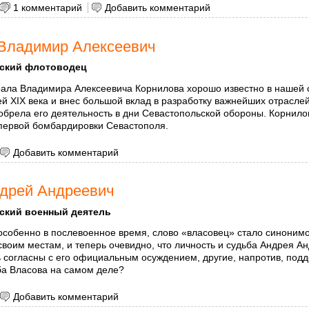
 Наполеон I Бонапарт
1 комментарий
Добавить комментарий
Владимир Алексеевич
ский флотоводец
ала Владимира Алексеевича Корнилова хорошо известно в нашей с
й XIX века и внес большой вклад в разработку важнейших отрасл
обрела его деятельность в дни Севастопольской обороны. Корнило
 первой бомбардировки Севастополя.
 Корнилов Владимир Алексеевич
Добавить комментарий
дрей Андреевич
ский военный деятель
 особенно в послевоенное время, слово «власовец» стало синоним
своим местам, и теперь очевидно, что личность и судьба Андрея А
 согласны с его официальным осуждением, другие, напротив, подд
ба Власова на самом деле?
 Власов Андрей Андреевич
Добавить комментарий