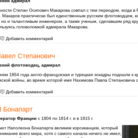
ский адмирал
ности Степан Осипович Макарова совпал с тем периодом, когда в 
. Макаров практически был единственным русским флотоводцем, ко
 но и талантливым инженером, а также ученым, сделавшим ряд кру
ользуясь головоломкой адмирала Макарова.
 Макаров Степан Осипович
Добавить комментарий
авел Степанович
ский флотоводец, адмирал
ем 1854 года англо-французская и турецкая эскадры подошли к кр
мской войны, во время которой имя Нахимова Павла Степановича 
 Нахимов Павел Степанович
Добавить комментарий
I Бонапарт
ератор Франции
с 1804 по 1814 г. и в 1815 г.
ают Наполеона Бонапарта великим корсиканцем, который
внимание всего мира, хотя с самого начала ничего не имел,