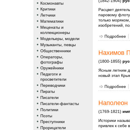
(1842-1904)
рус
Космонавты
Критики
Расцвет деятель
паровому флоту
Летчики
только моряком,
Математики
изобретений, п
Меценаты и
коллекционеры
Подробнее
о
Модельеры, модели
Музыканты, певцы
Общественники
Нахимов П
Операторы,
(1800-1855)
рус
фотографы
Оружейники
Ясным летним дн
Педагоги и
новый этап Кры
просветители
Переводчики
Подробнее
о
Пираты
Писатели
Наполеон 
Писатели-фантасты
Политики
(1769-1821)
имп
Поэты
Историки назыв
Преступники
привлек к себе 
Прорицатели