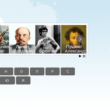
шников
Ленин
Пушкин
Путин
ил
Владимир
Брюс Ли
Александр
Владими
Н
О
П
Р
С
Ю
Я