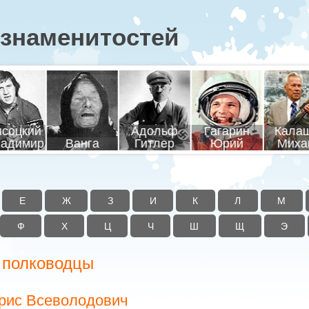
знаменитостей
соцкий
Адольф
Гагарин
Кала
адимир
Ванга
Гитлер
Юрий
Миха
Е
Ж
З
И
К
Л
М
Ф
Х
Ц
Ч
Ш
Щ
Э
 полководцы
рис Всеволодович