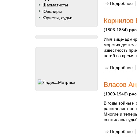
Подробнее
о
Шахматисты
Ювелиры
Юристы, судьи
Корнилов 
(1806-1854)
рус
Имя вице-адмир
морских деятеле
известность при
погиб во время
Подробнее
о
Власов Ан
(1900-1946)
рус
В годы войны и
расставляет по 
Многие и теперь
сложилась судь
Подробнее
о