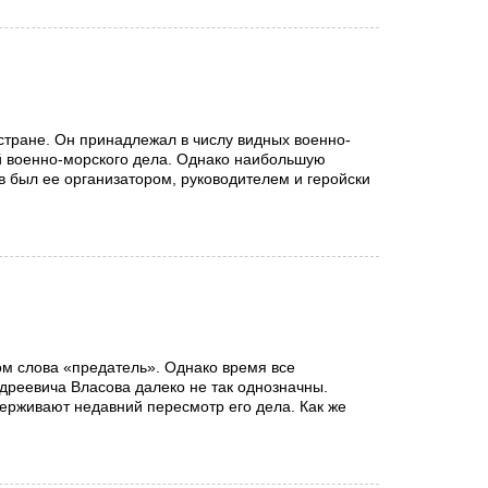
тране. Он принадлежал в числу видных военно-
ей военно-морского дела. Однако наибольшую
в был ее организатором, руководителем и геройски
ом слова «предатель». Однако время все
ндреевича Власова далеко не так однозначны.
ерживают недавний пересмотр его дела. Как же