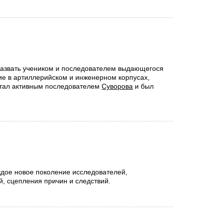
 назвать учеником и последователем выдающегося
ие в артиллерийском и инженерном корпусах,
 стал активным последователем
Суворова
и был
ждое новое поколение исследователей,
, сцепления причин и следствий.