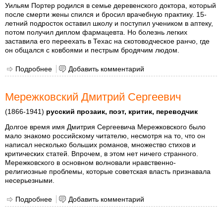
Уильям Портер родился в семье деревенского доктора, который
после смерти жены спился и бросил врачебную практику. 15-
летний подросток оставил школу и поступил учеником в аптеку,
потом получил диплом фармацевта. Но болезнь легких
заставила его переехать в Техас на скотоводческое ранчо, где
он общался с ковбоями и пестрым бродячим людом.
Подробнее
о О Генри
Добавить комментарий
Мережковский Дмитрий Сергеевич
(1866-1941)
русский прозаик, поэт, критик, переводчик
Долгое время имя Дмитрия Сергеевича Мережковского было
мало знакомо российскому читателю, несмотря на то, что он
написал несколько больших романов, множество стихов и
критических статей. Впрочем, в этом нет ничего странного.
Мережковского в основном волновали нравственно-
религиозные проблемы, которые советская власть признавала
несерьезными.
Подробнее
о Мережковский Дмитрий Сергеевич
Добавить комментарий