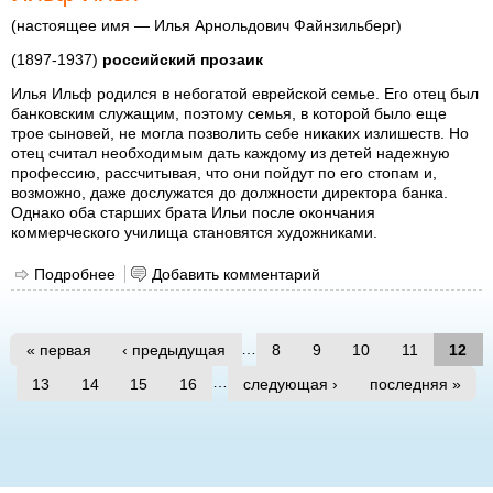
(настоящее имя — Илья Арнольдович Файнзильберг)
(1897-1937)
российский прозаик
Илья Ильф родился в небогатой еврейской семье. Его отец был
банковским служащим, поэтому семья, в которой было еще
трое сыновей, не могла позволить себе никаких излишеств. Но
отец считал необходимым дать каждому из детей надежную
профессию, рассчитывая, что они пойдут по его стопам и,
возможно, даже дослужатся до должности директора банка.
Однако оба старших брата Ильи после окончания
коммерческого училища становятся художниками.
Подробнее
о Ильф Илья
Добавить комментарий
Страницы
…
« первая
‹ предыдущая
8
9
10
11
12
…
13
14
15
16
следующая ›
последняя »