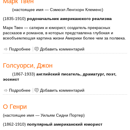
Марк Твен
(настоящее имя — Сэмюэл Ленгхорн Клеменс)
(1835-1910)
родоначальник американского реализма
Марк Твен — сатирик и юморист, создатель прекрасных
рассказов и романов, в которых представлена глубокая и
всеобъемлющая картина жизни Америки более чем за полвека.
Подробнее
о Марк Твен
Добавить комментарий
Голсуорси, Джон
(1867-1933)
английский писатель, драматург, поэт,
эссеист
Подробнее
о Голсуорси, Джон
Добавить комментарий
О Генри
(настоящее имя — Уильям Сидни Портер)
(1862-1910)
популярный американский юморист