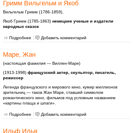
Гримм Вильгельм и Якоб
Вильгельм Гримм (1786-1859),
Якоб Гримм (1785-1863)
немецкие ученые и издатели
народных сказок
Подробнее
о Гримм Вильгельм и Якоб
Добавить комментарий
Маре, Жан
(настоящая фамилия — Виллен-Маре)
(1913-1998)
французский актер, скульптор, писатель,
режиссер
Легенда французского и мирового кино, кумир миллионов
зрительниц — таков Жан Маре, ставший символом
романтического кино, фильмов под условным названием
«картины плаща и шпаги».
Подробнее
о Маре, Жан
Добавить комментарий
Ильф Илья