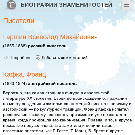
Перейти к основному содержанию
Skip to search
БИОГРАФИИ ЗНАМЕНИТОСТЕЙ
toggle
Писатели
Гаршин Всеволод Михайлович
(1855-1888)
русский писатель
Подробнее
о Гаршин Всеволод Михайлович
Добавить комментарий
Кафка, Франц
(1883-1924)
австрийский писатель
Вероятно, это самая странная фигура в европейской
литературе XX столетия. Еврей по происхождению, пражанин
по месту рождения и жительства, немецкий писатель по языку и
австрийский — по культурной традиции, Франц Кафка испытал
равнодушие к своему творчеству при жизни и уже не застал то
время, когда произошла его канонизация. Правда, и то, и другое
несколько преувеличено. Его заметили и ценили такие
известные писатели, как Г. Гессе, Т. Манн, Б. Брехт и другие.