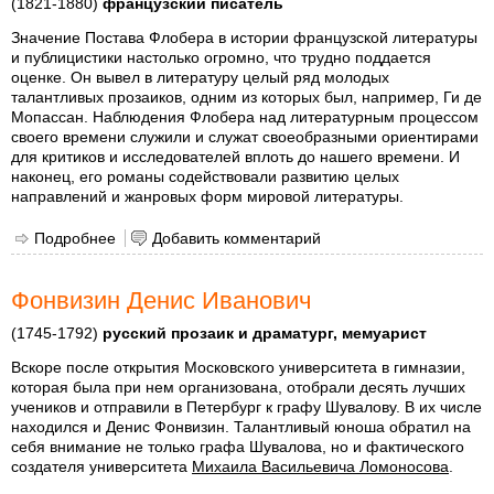
(1821-1880)
французский писатель
Значение Постава Флобера в истории французской литературы
и публицистики настолько огромно, что трудно поддается
оценке. Он вывел в литературу целый ряд молодых
талантливых прозаиков, одним из которых был, например, Ги де
Мопассан. Наблюдения Флобера над литературным процессом
своего времени служили и служат своеобразными ориентирами
для критиков и исследователей вплоть до нашего времени. И
наконец, его романы содействовали развитию целых
направлений и жанровых форм мировой литературы.
Подробнее
о Флобер, Постав
Добавить комментарий
Фонвизин Денис Иванович
(1745-1792)
русский прозаик и драматург, мемуарист
Вскоре после открытия Московского университета в гимназии,
которая была при нем организована, отобрали десять лучших
учеников и отправили в Петербург к графу Шувалову. В их числе
находился и Денис Фонвизин. Талантливый юноша обратил на
себя внимание не только графа Шувалова, но и фактического
создателя университета
Михаила Васильевича Ломоносова
.