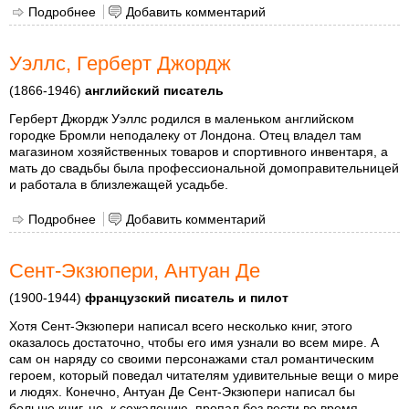
Подробнее
о Фонвизин Денис Иванович
Добавить комментарий
Уэллс, Герберт Джордж
(1866-1946)
английский писатель
Герберт Джордж Уэллс родился в маленьком английском
городке Бромли неподалеку от Лондона. Отец владел там
магазином хозяйственных товаров и спортивного инвентаря, а
мать до свадьбы была профессиональной домоправительницей
и работала в близлежащей усадьбе.
Подробнее
о Уэллс, Герберт Джордж
Добавить комментарий
Сент-Экзюпери, Антуан Де
(1900-1944)
французский писатель и пилот
Хотя Сент-Экзюпери написал всего несколько книг, этого
оказалось достаточно, чтобы его имя узнали во всем мире. А
сам он наряду со своими персонажами стал романтическим
героем, который поведал читателям удивительные вещи о мире
и людях. Конечно, Антуан Де Сент-Экзюпери написал бы
больше книг, но, к сожалению, пропал без вести во время