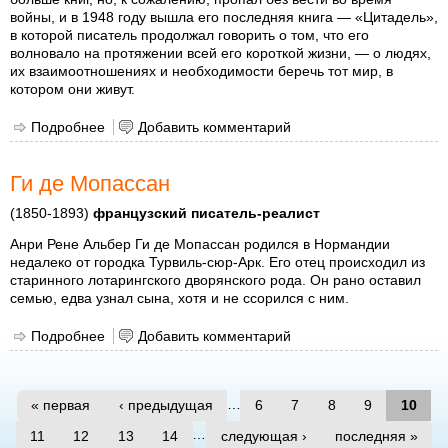
войны, и в 1948 году вышла его последняя книга — «Цитадель»,
в которой писатель продолжал говорить о том, что его
волновало на протяжении всей его короткой жизни, — о людях,
их взаимоотношениях и необходимости беречь тот мир, в
котором они живут.
Подробнее
о Сент-Экзюпери, Антуан Де
Добавить комментарий
Ги де Мопассан
(1850-1893)
французский писатель-реалист
Анри Рене Альбер Ги де Мопассан родился в Нормандии
недалеко от городка Турвиль-сюр-Арк. Его отец происходил из
старинного лотарингского дворянского рода. Он рано оставил
семью, едва узнал сына, хотя и не ссорился с ним.
Подробнее
о Ги де Мопассан
Добавить комментарий
Страницы
…
« первая
‹ предыдущая
6
7
8
9
10
…
11
12
13
14
следующая ›
последняя »