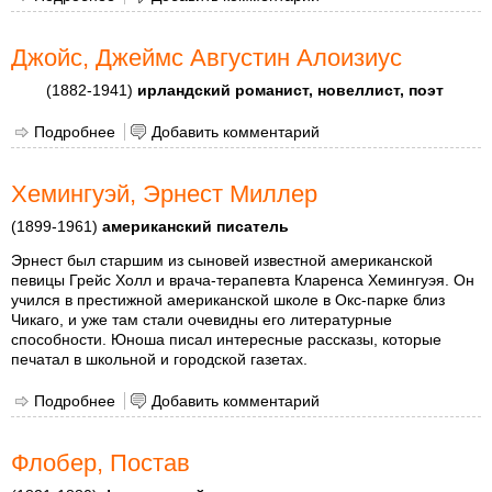
Джойс, Джеймс Августин Алоизиус
(1882-1941)
ирландский романист, новеллист, поэт
Подробнее
о Джойс, Джеймс Августин Алоизиус
Добавить комментарий
Хемингуэй, Эрнест Миллер
(1899-1961)
американский писатель
Эрнест был старшим из сыновей известной американской
певицы Грейс Холл и врача-терапевта Кларенса Хемингуэя. Он
учился в престижной американской школе в Окс-парке близ
Чикаго, и уже там стали очевидны его литературные
способности. Юноша писал интересные рассказы, которые
печатал в школьной и городской газетах.
Подробнее
о Хемингуэй, Эрнест Миллер
Добавить комментарий
Флобер, Постав