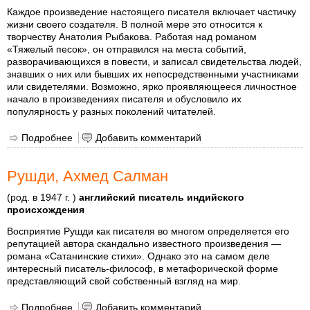
Каждое произведение настоящего писателя включает частичку
жизни своего создателя. В полной мере это относится к
творчеству Анатолия Рыбакова. Работая над романом
«Тяжелый песок», он отправился на места событий,
разворачивающихся в повести, и записал свидетельства людей,
знавших о них или бывших их непосредственными участниками
или свидетелями. Возможно, ярко проявляющееся личностное
начало в произведениях писателя и обусловило их
популярность у разных поколений читателей.
Подробнее
о Рыбаков Анатолий Наумович
Добавить комментарий
Рушди, Ахмед Салман
(род. в 1947 г. )
английский писатель индийского
происхождения
Восприятие Рушди как писателя во многом определяется его
репутацией автора скандально известного произведения —
романа «Сатанинские стихи». Однако это на самом деле
интересный писатель-философ, в метафорической форме
представляющий свой собственный взгляд на мир.
Подробнее
о Рушди, Ахмед Салман
Добавить комментарий