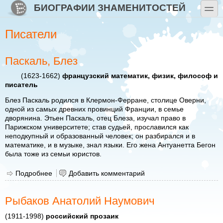
Перейти к основному содержанию
Skip to search
БИОГРАФИИ ЗНАМЕНИТОСТЕЙ
toggle
Писатели
Паскаль, Блез
(1623-1662)
французский математик, физик, философ и
писатель
Блез Паскаль родился в Клермон-Ферране, столице Оверни,
одной из самых древних провинций Франции, в семье
дворянина. Этьен Паскаль, отец Блеза, изучал право в
Парижском университете; став судьей, прославился как
неподкупный и образованный человек; он разбирался и в
математике, и в музыке, знал языки. Его жена Антуанетта Бегон
была тоже из семьи юристов.
Подробнее
о Паскаль, Блез
Добавить комментарий
Рыбаков Анатолий Наумович
(1911-1998)
российский прозаик