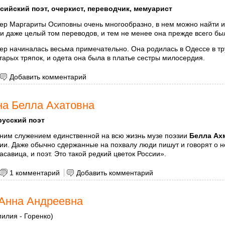
сийский поэт, очеркист, переводчик, мемуарист
ер Маргариты Осиповны очень многообразно, в нем можно найти и 
и даже целый том переводов, и тем не менее она прежде всего бы
р начиналась весьма примечательно. Она родилась в Одессе в тру
тарых тряпок, и одета она была в платье сестры милосердия.
 Алигер Маргарита Осиповна
Добавить комментарий
а Белла Ахатовна
русский поэт
ним служением единственной на всю жизнь музе поэзии
Белла Ах
ии. Даже обычно сдержанные на похвалу люди пишут и говорят о н
асавица, и поэт. Это такой редкий цветок России».
 Ахмадулина Белла Ахатовна
1 комментарий
Добавить комментарий
Анна Андреевна
илия - Горенко)