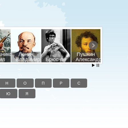
шников
Ленин
Пушкин
Путин
ил
Владимир
Брюс Ли
Александр
Владими
Н
О
П
Р
С
Ю
Я