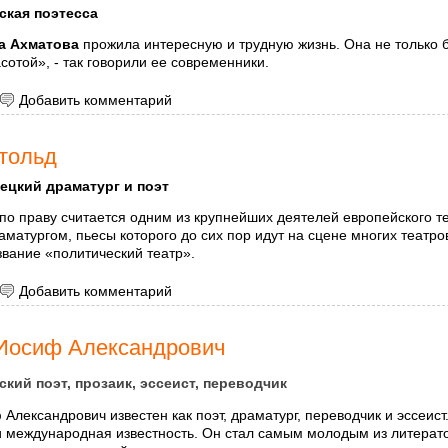
ская поэтесса
а Ахматова
прожила интересную и трудную жизнь. Она не только 
сотой», - так говорили ее современники.
 Ахматова Анна Андреевна
Добавить комментарий
ртольд
ецкий драматург и поэт
по праву считается одним из крупнейших деятелей европейского т
матургом, пьесы которого до сих пор идут на сцене многих театро
вание «политический театр».
 Брехт, Бертольд
Добавить комментарий
Иосиф Александрович
ский поэт, прозаик, эссеист, переводчик
Александрович известен как поэт, драматург, переводчик и эссеист
и международная известность. Он стал самым молодым из литерат