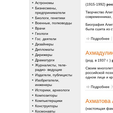
Астрономы
(1915-1992)
рос
Бизнесмены,
Творчество Алиг
предприниматели
современниках, 
Биологи, генетики
Военные, полководцы
Биография Алиге
Врачи
была сшита из с
Геологи
Подробнее
о
Гос. деятели
Дизайнеры
Дипломаты
Ахмадулин
Дирижеры
Драматурги
(род. в 1937 г. )
Журналисты, теле-
Своим многолет
радио- ведущие
российской поэз
Издатели, публицисты
одном лице и кр
Изобретатели,
инженеры
Подробнее
о
Историки, археологи
Композиторы
Ахматова 
Компьютерщики
Конструкторы
(настоящая фам
Космонавты