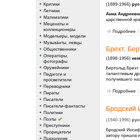
(1889-1966)
рус
Критики
Летчики
Анна Андреевн
Математики
царственной кра
Меценаты и
коллекционеры
Подробнее
о
Модельеры, модели
Музыканты, певцы
Брехт, Бе
Общественники
Операторы,
(1898-1956)
нем
фотографы
Оружейники
Бертольд Брехт 
талантливым дра
Педагоги и
получившего наз
просветители
Переводчики
Подробнее
о
Пираты
Писатели
Писатели-фантасты
Бродский 
Политики
Поэты
(1940-1996)
рус
Преступники
Бродский Иосиф 
Прорицатели
автору пришла 
Психология,