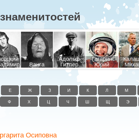
знаменитостей
соцкий
Адольф
Гагарин
Кала
адимир
Ванга
Гитлер
Юрий
Миха
Е
Ж
З
И
К
Л
М
Ф
Х
Ц
Ч
Ш
Щ
Э
ргарита Осиповна