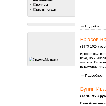
Ювелиры
Юристы, судьи
Подробнее
о
Брюсов Ва
(1873-1924) р
ус
Брюсов был всег
века, но и мног
учитель. Возмож
выражение лица
Подробнее
о
Бунин Ива
(1870-1953)
рус
Иван Алексееви