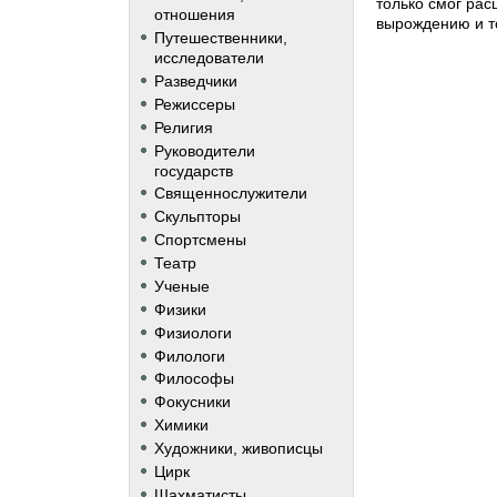
только смог рас
отношения
вырождению и т
Путешественники,
исследователи
Разведчики
Режиссеры
Религия
Руководители
государств
Священнослужители
Скульпторы
Спортсмены
Театр
Ученые
Физики
Физиологи
Филологи
Философы
Фокусники
Химики
Художники, живописцы
Цирк
Шахматисты