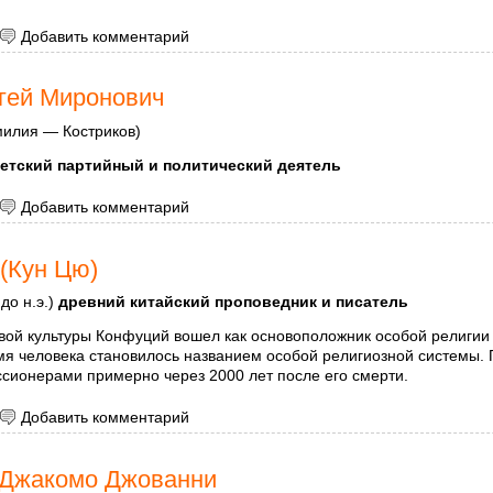
 Ковалевская Софья Васильевна
Добавить комментарий
гей Миронович
илия — Костриков)
етский партийный и политический деятель
 Киров Сергей Миронович
Добавить комментарий
(Кун Цю)
 до н.э.)
древний китайский проповедник и писатель
ой культуры Конфуций вошел как основоположник особой религии 
мя человека становилось названием особой религиозной системы. 
ссионерами примерно через 2000 лет после его смерти.
 Конфуций (Кун Цю)
Добавить комментарий
 Джакомо Джованни