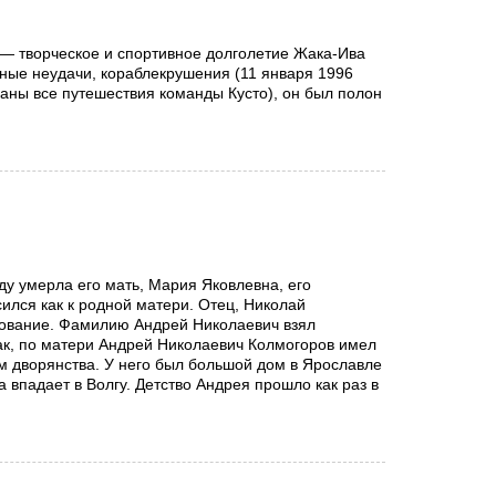
е — творческое и спортивное долголетие Жака-Ива
чные неудачи, кораблекрушения (11 января 1996
заны все путешествия команды Кусто), он был полон
ду умерла его мать, Мария Яковлевна, его
ился как к родной матери. Отец, Николай
зование. Фамилию Андрей Николаевич взял
так, по матери Андрей Николаевич Колмогоров имел
м дворянства. У него был большой дом в Ярославле
 впадает в Волгу. Детство Андрея прошло как раз в