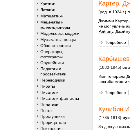
Картер, Д
Критики
Летчики
(род. в 1924 г.)
п
Математики
Джимми Картер, 
Меценаты и
не мог увлечь 
коллекционеры
Рейгану
. Джейму
Модельеры, модели
Музыканты, певцы
Подробнее
о
Общественники
Операторы,
фотографы
Карбышев
Оружейники
(1880-1945)
сов
Педагоги и
просветители
Имя генерала Д
Переводчики
несгибаемости ч
Пираты
Писатели
Подробнее
о
Писатели-фантасты
Политики
Кулибин И
Поэты
Преступники
(1735-1818)
рус
Прорицатели
За долгую жизн
Психология,