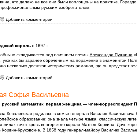
 вина, что далеко не все они были воплощены на практике. Горазд
профессиональным русским изобретателем.
 Кулибин Иван Петрович
Добавить комментарий
дский король
с 1697 г.
I обычно складывается под влиянием поэмы
Александра Пушкина
«П
 уже как бы заранее обреченным на поражение в знаменитой Полта
ано несколько десятков исторических романов, где он предстает 
Карл XII
Добавить комментарий
ая Софья Васильевна
)
русский математик, первая женщина — член-корреспондент 
на Ковалевская родилась в семье генерала Василия Васильевича 
пейское образование: она знала четыре языка, классическую лит
 их жилах течет кровь венгерского короля Матвея Корвина. Дочь кор
ь Корвин-Круковские. В 1858 году генерал-майору Василию Василь