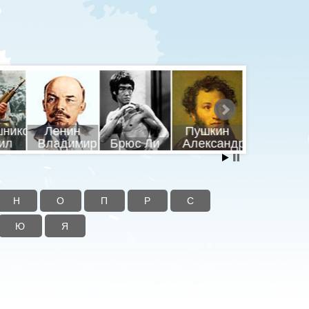
шников
Ленин
Пушкин
Путин
ил
Владимир
Брюс Ли
Александр
Владими
Н
О
П
Р
С
Ю
Я