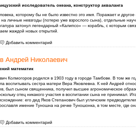
нцузский исследователь океана, конструктор акваланга
ловека, которому бы не было известно это имя. Поражает и друго
 на личные невзгоды (потерю уже взрослого сына), отдельные нау
нгапура затонул легендарный «Калипсо» — корабль, с которым свя
ваем жаждой новых открытий.
 Кусто, Жак-Ив
Добавить комментарий
в Андрей Николаевич
ский математик
ич Колмогоров родился в 1903 году в городе Тамбове. В том же го
ла воспитывать сестра матери Вера Яковлевна. К ней Андрей относ
ев, был сыном священника, получил высшее агрономическое обра
скольку отец никакого участия в воспитании сына не принимал. И
исхождение: его дед Яков Степанович был угличским предводителе
рославля имение Туношна на речке Туношонка, в том месте, где она
 Колмогоров Андрей Николаевич
Добавить комментарий