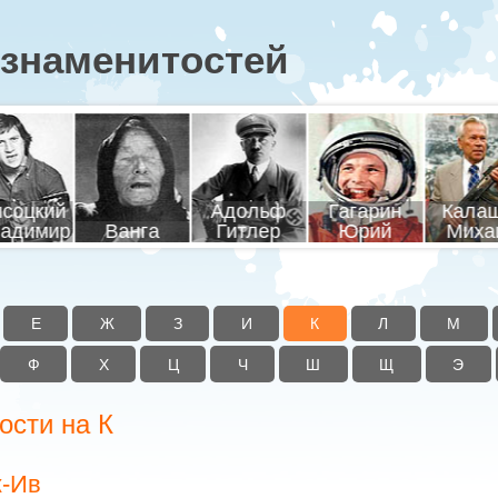
знаменитостей
соцкий
Адольф
Гагарин
Кала
адимир
Ванга
Гитлер
Юрий
Миха
Е
Ж
З
И
К
Л
М
Ф
Х
Ц
Ч
Ш
Щ
Э
ости на К
к-Ив