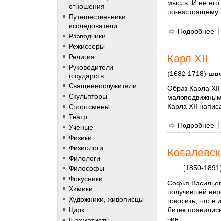
мысль. И не его
отношения
по-настоящему 
Путешественники,
исследователи
Подробнее
о
Разведчики
Режиссеры
Карл XII
Религия
Руководители
(1682-1718)
шве
государств
Священнослужители
Образ Карла XI
Скульпторы
малоподвижным,
Карла XII напис
Спортсмены
Театр
Подробнее
о 
Ученые
Физики
Физиологи
Ковалевск
Филологи
(1850-1891
Философы
Фокусники
Софья Васильев
Химики
получившей евро
Художники, живописцы
говорить, что в
Литве появилис
Цирк
чин.
Шахматисты