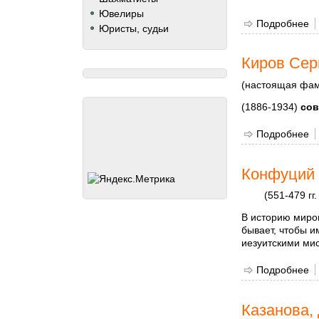
Ювелиры
Подробнее
о
Юристы, судьи
Киров Сер
(настоящая фам
(1886-1934)
сов
Подробнее
о
Конфуций 
(551-479 гг.
В историю миров
бывает, чтобы и
иезуитскими ми
Подробнее
о
Казанова,