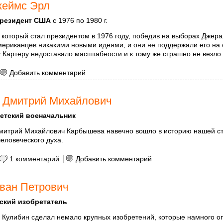
жеймс Эрл
резидент США
с 1976 по 1980 г.
который стал президентом в 1976 году, победив на выборах Джера
американцев никакими новыми идеями, и они не поддержали его н
 Картеру недоставало масштабности и к тому же страшно не везло
 Картер, Джеймс Эрл
Добавить комментарий
 Дмитрий Михайлович
етский военачальник
митрий Михайлович Карбышева навечно вошло в историю нашей ст
еловеческого духа.
 Карбышев Дмитрий Михайлович
1 комментарий
Добавить комментарий
ван Петрович
ский изобретатель
ь Кулибин сделал немало крупных изобретений, которые намного 