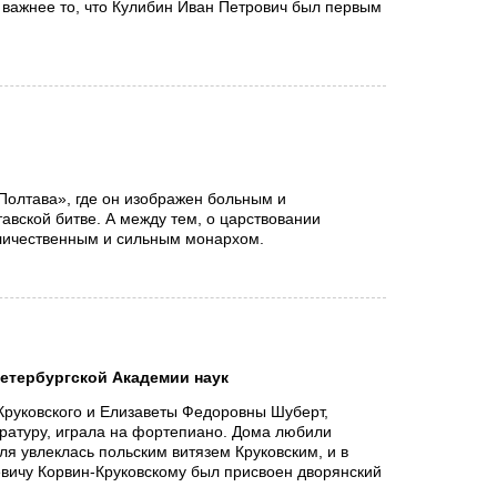
о важнее то, что Кулибин Иван Петрович был первым
олтава», где он изображен больным и
вской битве. А между тем, о царствовании
величественным и сильным монархом.
Петербургской Академии наук
Круковского и Елизаветы Федоровны Шуберт,
ературу, играла на фортепиано. Дома любили
оля увлеклась польским витязем Круковским, и в
евичу Корвин-Круковскому был присвоен дворянский