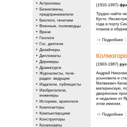
Астрономы
(1910-1997)
фра
Бизнесмены,
Трудно найти че
предприниматели
Кусто. Несмотря
Биологи, генетики
года в порту Си
Военные, полководцы
планов и обуре
Врачи
Геологи
Подробнее
о
Гос. деятели
Дизайнеры
Колмогоро
Дипломаты
Дирижеры
(1903-1987)
рус
Драматурги
Андрей Николаев
Журналисты, теле-
усыновила и ста
радио- ведущие
Матвеевич Ката
Издатели, публицисты
материнскую, по
Изобретатели,
дворянское про
инженеры
и недалеко от Я
Историки, археологи
этом имении.
Композиторы
Компьютерщики
Подробнее
о
Конструкторы
Космонавты